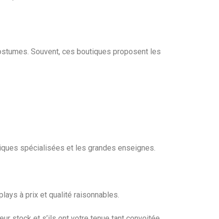
stumes. Souvent, ces boutiques proposent les
utiques spécialisées et les grandes enseignes.
ys à prix et qualité raisonnables.
r stock et s’ils ont votre tenue tant convoitée.