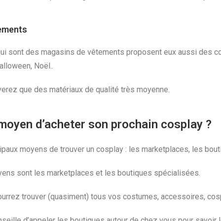
sements
ui sont des magasins de vêtements proposent eux aussi des co
alloween, Noël..
ouverez que des matériaux de qualité très moyenne.
r moyen d’acheter son prochain cosplay ?
incipaux moyens de trouver un cosplay : les marketplaces, les bo
yens sont les marketplaces et les boutiques spécialisées.
ez trouver (quasiment) tous vos costumes, accessoires, cospla
eille d’appeler les boutiques autour de chez vous pour savoir leu